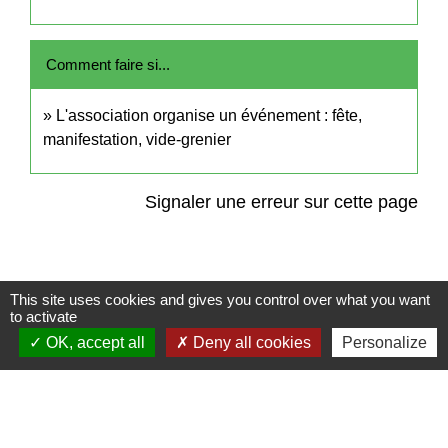
Comment faire si...
L'association organise un événement : fête,
manifestation, vide-grenier
Signaler une erreur sur cette page
This site uses cookies and gives you control over what you want
to activate
Contact
OK, accept all
Deny all cookies
Personalize
Commune de Frambouhans
6 Grande Rue
25140 Frambouhans - FRANCE
+33 3 81 68 60 63