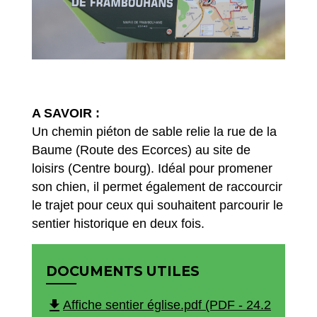
A SAVOIR :
Un chemin piéton de sable relie la rue de la
Baume (Route des Ecorces) au site de
loisirs (Centre bourg). Idéal pour promener
son chien, il permet également de raccourcir
le trajet pour ceux qui souhaitent parcourir le
sentier historique en deux fois.
DOCUMENTS UTILES
file_download
Affiche sentier église.pdf (PDF - 24.2