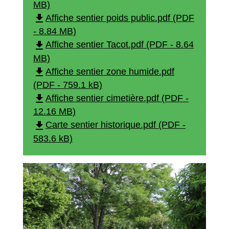
MB)
file_download
Affiche sentier poids public.pdf (PDF
- 8.84 MB)
file_download
Affiche sentier Tacot.pdf (PDF - 8.64
MB)
file_download
Affiche sentier zone humide.pdf
(PDF - 759.1 kB)
file_download
Affiche sentier cimetière.pdf (PDF -
12.16 MB)
file_download
Carte sentier historique.pdf (PDF -
583.6 kB)