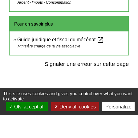
Argent - Impôts - Consommation
Pour en savoir plus
open_in_new
Guide juridique et fiscal du mécénat
Ministère chargé de la vie associative
Signaler une erreur sur cette page
This site uses cookies and gives you control over what you want
to activate
Contact
OK, accept all
Deny all cookies
Personalize
Commune de Frambouhans
6 Grande Rue
25140 Frambouhans - FRANCE
+33 3 81 68 60 63