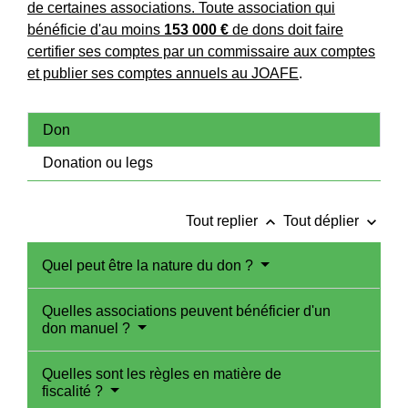
de certaines associations. Toute association qui
bénéficie d'au moins
153 000 €
de dons doit faire
certifier ses comptes par un commissaire aux comptes
et publier ses comptes annuels au
JOAFE
.
Don
Donation ou legs
keyboard_arrow_up
keyboard_arrow_down
Tout replier
Tout déplier
Quel peut être la nature du don ?
Quelles associations peuvent bénéficier d'un
don manuel ?
Quelles sont les règles en matière de
fiscalité ?