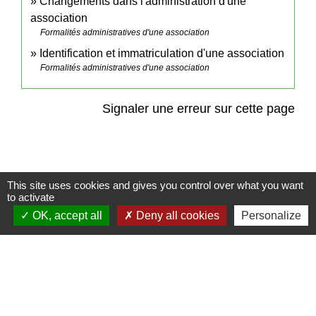
Changements dans l'administration d'une
association
Formalités administratives d'une association
Identification et immatriculation d'une association
Formalités administratives d'une association
Signaler une erreur sur cette page
This site uses cookies and gives you control over what you want
Contact
to activate
OK, accept all
Deny all cookies
Personalize
Commune de Frambouhans
6 Grande Rue
25140 Frambouhans - FRANCE
+33 3 81 68 60 63
Contact par formulaire