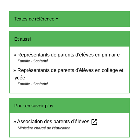
Textes de référence
Et aussi
Représentants de parents d'élèves en primaire
Famille - Scolarité
Représentants de parents d'élèves en collège et
lycée
Famille - Scolarité
Pour en savoir plus
open_in_new
Association des parents d'élèves
Ministère chargé de l'éducation