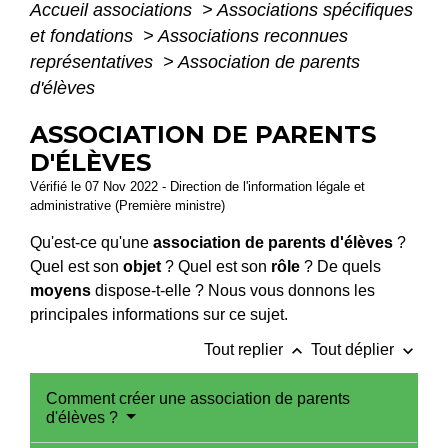
Accueil associations
>
Associations spécifiques
et fondations
>
Associations reconnues
représentatives
>
Association de parents
d'élèves
ASSOCIATION DE PARENTS
D'ÉLÈVES
Vérifié le 07 Nov 2022 - Direction de l'information légale et
administrative (Première ministre)
Qu'est-ce qu'une
association de parents d'élèves
?
Quel est son
objet
? Quel est son
rôle
? De quels
moyens
dispose-t-elle ? Nous vous donnons les
principales informations sur ce sujet.
keyboard_arrow_up
keyboard_arrow_down
Tout replier
Tout déplier
Comment créer une association de parents
d'élèves ?