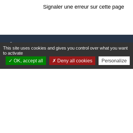
Signaler une erreur sur cette page
Contact
This site uses cookies and gives you control over what you want
to activate
Commune de Frambouhans
OK, accept all
Deny all cookies
Personalize
6 Grande Rue
25140 Frambouhans - FRANCE
+33 3 81 68 60 63
Contact par formulaire
Liens
Communauté de communes