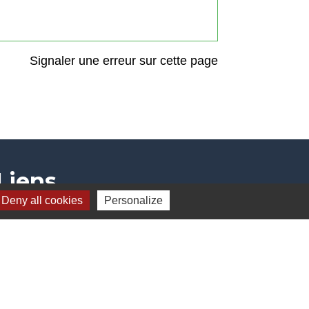
Signaler une erreur sur cette page
Liens
Deny all cookies
Personalize
Communauté de communes
Parc naturel régional du Doubs Horloger
Service public
Portail des sites du Doubs