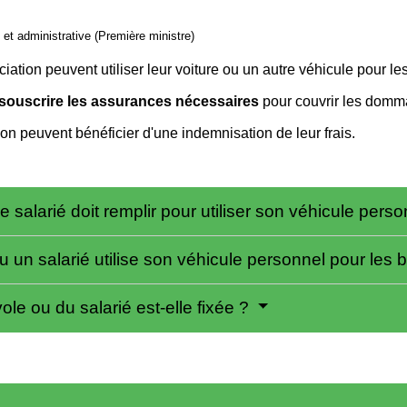
e et administrative (Première ministre)
iation peuvent utiliser leur voiture ou un autre véhicule pour les
souscrire les assurances nécessaires
pour couvrir les domm
on peuvent bénéficier d'une indemnisation de leur frais.
e salarié doit remplir pour utiliser son véhicule pers
 un salarié utilise son véhicule personnel pour les 
e ou du salarié est-elle fixée ?