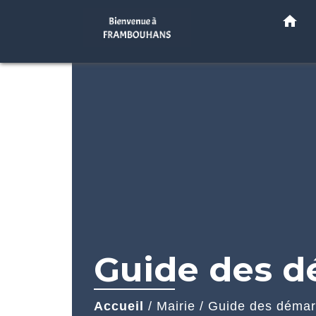
home
Guide des 
Accueil
/
Mairie
/
Guide des déma