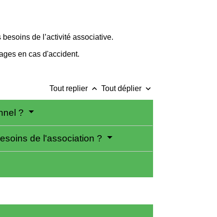
 besoins de l’activité associative.
ages en cas d'accident.
keyboard_arrow_up
keyboard_arrow_down
Tout replier
Tout déplier
onnel ?
besoins de l'association ?