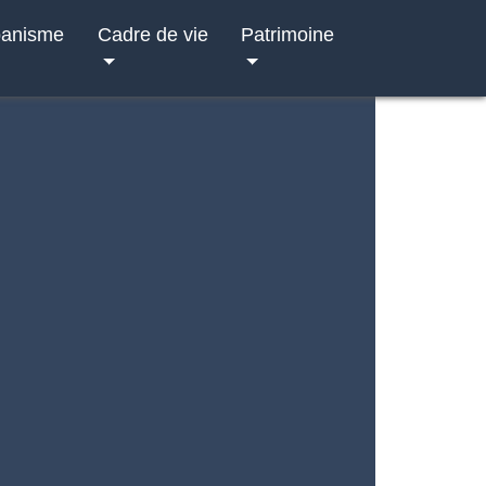
banisme
Cadre de vie
Patrimoine